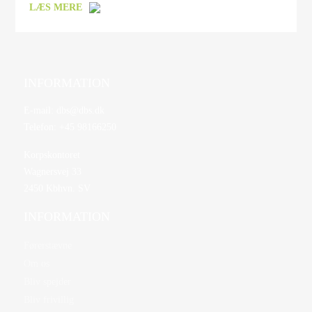
LÆS MERE
INFORMATION
E-mail:
dbs@dbs.dk
Telefon:
+45 98166250
Korpskontoret
Wagnersvej 33
2450 Kbhvn. SV
INFORMATION
Førerstævne
Om os
Bliv spejder
Bliv frivillig