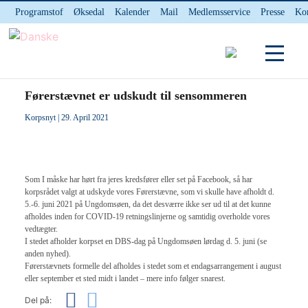
Programstof
Øksedal
Kalender
Mail
Medlemsservice
Presse
Ko
INTERNnet
Kontakt
Du er her:
Hjem
/ Førerstævnet er udskudt til sensommeren
Førerstævnet er udskudt til sensommeren
Korpsnyt
| 29. April 2021
Som I måske har hørt fra jeres kredsfører eller set på Facebook, så har
korpsrådet valgt at udskyde vores Førerstævne, som vi skulle have afholdt d.
5.-6. juni 2021 på Ungdomsøen, da det desværre ikke ser ud til at det kunne
afholdes inden for COVID-19 retningslinjerne og samtidig overholde vores
vedtægter.
I stedet afholder korpset en DBS-dag på Ungdomsøen lørdag d. 5. juni (se
anden nyhed).
Førerstævnets formelle del afholdes i stedet som et endagsarrangement i august
eller september et sted midt i landet – mere info følger snarest.
Del på: