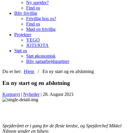
Ny spejder?
Find os
Bliv frivillig
Frivillig hos os?
Find os
Mød en frivillig
Projekter
YEGO
JOTI/JOTA
Støt os
Støt økonomisk
Bliv samarbejdspartner
Du er her:
Hjem
/ En ny start og en afslutning
En ny start og en afslutning
Korpsnyt
|
Nyheder
| 28. August 2021
Spejderåret er i gang for de fleste kredse, og Spejderchef Mikkel
Nilsson sender en hilsen: