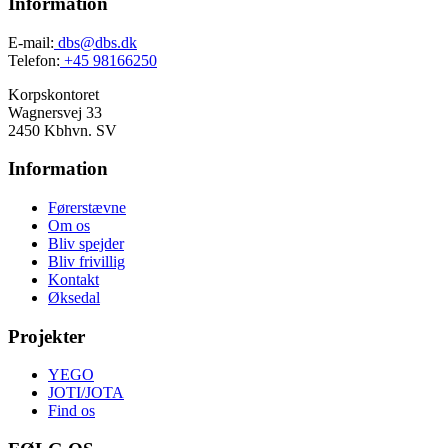
Information
E-mail:
dbs@dbs.dk
Telefon:
+45 98166250
Korpskontoret
Wagnersvej 33
2450 Kbhvn. SV
Information
Førerstævne
Om os
Bliv spejder
Bliv frivillig
Kontakt
Øksedal
Projekter
YEGO
JOTI/JOTA
Find os