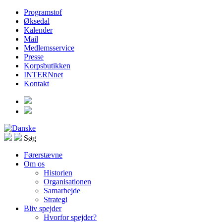
Programstof
Øksedal
Kalender
Mail
Medlemsservice
Presse
Korpsbutikken
INTERNnet
Kontakt
Søg
Førerstævne
Om os
Historien
Organisationen
Samarbejde
Strategi
Bliv spejder
Hvorfor spejder?