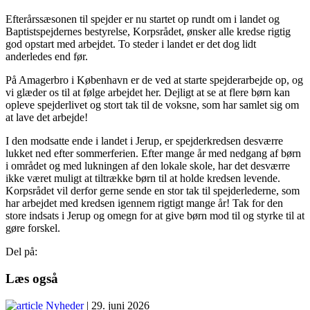
Efterårssæsonen til spejder er nu startet op rundt om i landet og
Baptistspejdernes bestyrelse, Korpsrådet, ønsker alle kredse rigtig
god opstart med arbejdet. To steder i landet er det dog lidt
anderledes end før.
På Amagerbro i København er de ved at starte spejderarbejde op, og
vi glæder os til at følge arbejdet her. Dejligt at se at flere børn kan
opleve spejderlivet og stort tak til de voksne, som har samlet sig om
at lave det arbejde!
I den modsatte ende i landet i Jerup, er spejderkredsen desværre
lukket ned efter sommerferien. Efter mange år med nedgang af børn
i området og med lukningen af den lokale skole, har det desværre
ikke været muligt at tiltrække børn til at holde kredsen levende.
Korpsrådet vil derfor gerne sende en stor tak til spejderlederne, som
har arbejdet med kredsen igennem rigtigt mange år! Tak for den
store indsats i Jerup og omegn for at give børn mod til og styrke til at
gøre forskel.
Del på:
Læs også
Nyheder
| 29. juni 2026