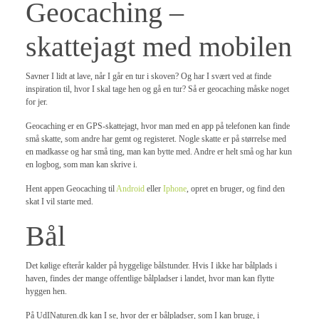
Geocaching –
skattejagt med mobilen
Savner I lidt at lave, når I går en tur i skoven? Og har I svært ved at finde
inspiration til, hvor I skal tage hen og gå en tur? Så er geocaching måske noget
for jer.
Geocaching er en GPS-skattejagt, hvor man med en app på telefonen kan finde
små skatte, som andre har gemt og registeret. Nogle skatte er på størrelse med
en madkasse og har små ting, man kan bytte med. Andre er helt små og har kun
en logbog, som man kan skrive i.
Hent appen Geocaching til
Android
eller
Iphone
, opret en bruger, og find den
skat I vil starte med.
Bål
Det kølige efterår kalder på hyggelige bålstunder. Hvis I ikke har bålplads i
haven, findes der mange offentlige bålpladser i landet, hvor man kan flytte
hyggen hen.
På UdINaturen.dk kan I se, hvor der er bålpladser, som I kan bruge, i