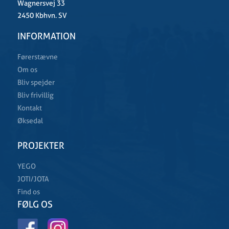
Wagnersvej 33
2450 Kbhvn. SV
INFORMATION
Førerstævne
Om os
Bliv spejder
Bliv frivillig
Kontakt
Øksedal
PROJEKTER
YEGO
JOTI/JOTA
Find os
FØLG OS