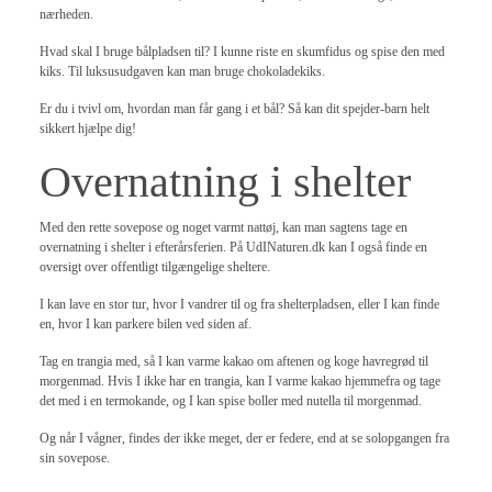
nærheden.
Hvad skal I bruge bålpladsen til? I kunne riste en skumfidus og spise den med
kiks. Til luksusudgaven kan man bruge chokoladekiks.
Er du i tvivl om, hvordan man får gang i et bål? Så kan dit spejder-barn helt
sikkert hjælpe dig!
Overnatning i shelter
Med den rette sovepose og noget varmt nattøj, kan man sagtens tage en
overnatning i shelter i efterårsferien. På UdINaturen.dk kan I også finde en
oversigt over offentligt tilgængelige sheltere.
I kan lave en stor tur, hvor I vandrer til og fra shelterpladsen, eller I kan finde
en, hvor I kan parkere bilen ved siden af.
Tag en trangia med, så I kan varme kakao om aftenen og koge havregrød til
morgenmad. Hvis I ikke har en trangia, kan I varme kakao hjemmefra og tage
det med i en termokande, og I kan spise boller med nutella til morgenmad.
Og når I vågner, findes der ikke meget, der er federe, end at se solopgangen fra
sin sovepose.