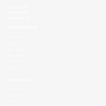
Korpskontoret
Wagnersvej 33
2450 Kbhvn. SV
INFORMATION
Førerstævne
Om os
Bliv spejder
Bliv frivillig
Kontakt
Øksedal
PROJEKTER
YEGO
JOTI/JOTA
Find os