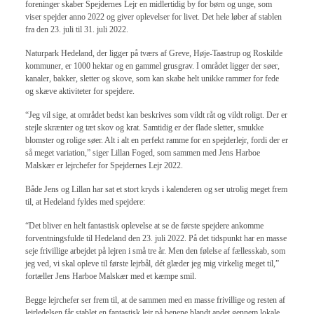
foreninger skaber Spejdernes Lejr en midlertidig by for børn og unge, som
viser spejder anno 2022 og giver oplevelser for livet. Det hele løber af stablen
fra den 23. juli til 31. juli 2022.
Naturpark Hedeland, der ligger på tværs af Greve, Høje-Taastrup og Roskilde
kommuner, er 1000 hektar og en gammel grusgrav. I området ligger der søer,
kanaler, bakker, sletter og skove, som kan skabe helt unikke rammer for fede
og skæve aktiviteter for spejdere.
“Jeg vil sige, at området bedst kan beskrives som vildt råt og vildt roligt. Der er
stejle skrænter og tæt skov og krat. Samtidig er der flade sletter, smukke
blomster og rolige søer. Alt i alt en perfekt ramme for en spejderlejr, fordi der er
så meget variation,” siger Lillan Foged, som sammen med Jens Harboe
Malskær er lejrchefer for Spejdernes Lejr 2022.
Både Jens og Lillan har sat et stort kryds i kalenderen og ser utrolig meget frem
til, at Hedeland fyldes med spejdere:
“Det bliver en helt fantastisk oplevelse at se de første spejdere ankomme
forventningsfulde til Hedeland den 23. juli 2022. På det tidspunkt har en masse
seje frivillige arbejdet på lejren i små tre år. Men den følelse af fællesskab, som
jeg ved, vi skal opleve til første lejrbål, dét glæder jeg mig virkelig meget til,”
fortæller Jens Harboe Malskær med et kæmpe smil.
Begge lejrchefer ser frem til, at de sammen med en masse frivillige og resten af
lejrledelsen får stablet en fantastisk lejr på benene blandt andet gennem lokale