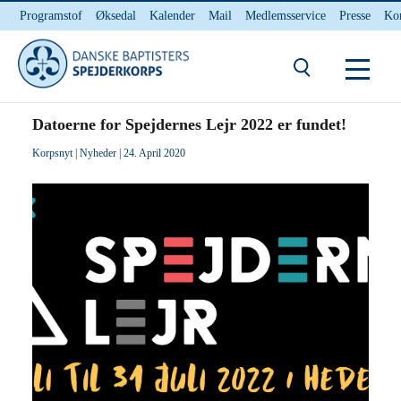
Programstof
Øksedal
Kalender
Mail
Medlemsservice
Presse
Ko
INTERNnet
Kontakt
Du er her:
Hjem
/ Datoerne for Spejdernes Lejr 2022 er fundet!
Datoerne for Spejdernes Lejr 2022 er fundet!
Korpsnyt
|
Nyheder
| 24. April 2020