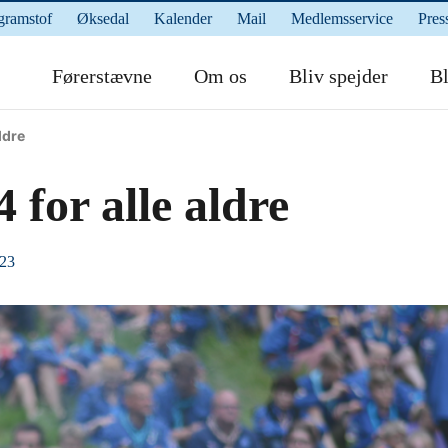
gramstof
Øksedal
Kalender
Mail
Medlemsservice
Pres
Førerstævne
Om os
Bliv spejder
Bl
ldre
 for alle aldre
023