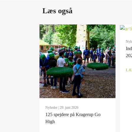
Læs også
Nyh
Ind
20
LÆ
Nyheder
| 29. juni 2026
125 spejdere på Kragerup Go
High