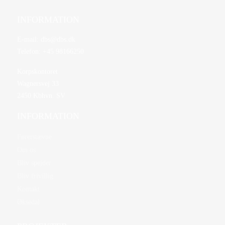
INFORMATION
E-mail:
dbs@dbs.dk
Telefon:
+45 98166250
Korpskontoret
Wagnersvej 33
2450 Kbhvn. SV
INFORMATION
Førerstævne
Om os
Bliv spejder
Bliv frivillig
Kontakt
Øksedal