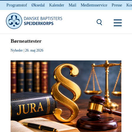
Programstof
Øksedal
Kalender
Mail
Medlemsservice
Presse
Ko
INTERNnet
Kontakt
Du er her:
Hjem
/ Børneattester
Børneattester
Nyheder
| 26. maj 2026