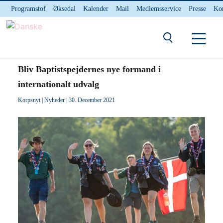
Programstof
Øksedal
Kalender
Mail
Medlemsservice
Presse
Ko
INTERNnet
Kontakt
Du er her:
Hjem
/ Bliv Baptistspejdernes nye formand i internationalt udvalg
Bliv Baptistspejdernes nye formand i
internationalt udvalg
Korpsnyt
|
Nyheder
| 30. December 2021