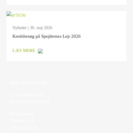
Nyheder
| 30. maj 2026
Kredsbesøg på Spejdernes Lejr 2026
LÆS MERE
INFORMATION
E-mail:
dbs@dbs.dk
Telefon:
+45 98166250
Korpskontoret
Wagnersvej 33
2450 Kbhvn. SV