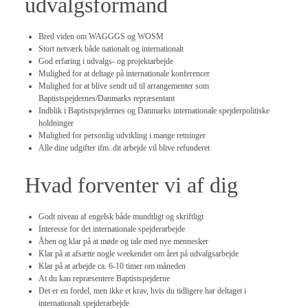
udvalgsformand
Bred viden om WAGGGS og WOSM
Stort netværk både nationalt og internationalt
God erfaring i udvalgs- og projektarbejde
Mulighed for at deltage på internationale konferencer
Mulighed for at blive sendt ud til arrangementer som
Baptistspejdernes/Danmarks repræsentant
Indblik i Baptistspejdernes og Danmarks internationale spejderpolitiske
holdninger
Mulighed for personlig udvikling i mange retninger
Alle dine udgifter ifm. dit arbejde vil blive refunderet
Hvad forventer vi af dig
Godt niveau af engelsk både mundtligt og skriftligt
Interesse for det internationale spejderarbejde
Åben og klar på at møde og tale med nye mennesker
Klar på at afsætte nogle weekender om året på udvalgsarbejde
Klar på at arbejde ca. 6-10 timer om måneden
At du kan repræsentere Baptistspejderne
Det er en fordel, men ikke et krav, hvis du tidligere har deltaget i
internationalt spejderarbejde