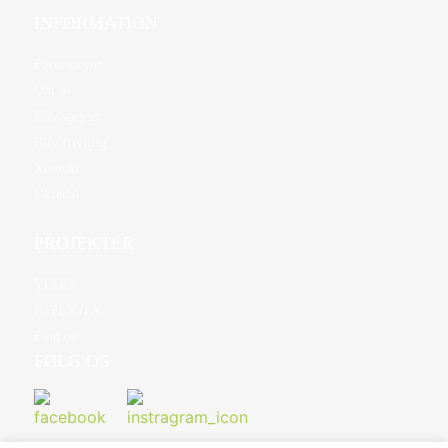
INFORMATION
Førerstævne
Om os
Bliv spejder
Bliv frivillig
Kontakt
Øksedal
PROJEKTER
YEGO
JOTI/JOTA
Find os
FØLG OS