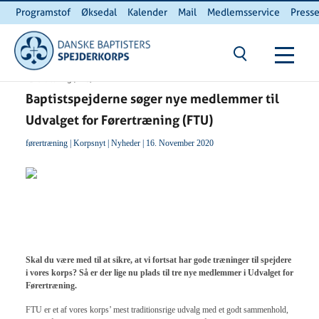
Programstof
Øksedal
Kalender
Mail
Medlemsservice
Press
INTERNnet
Kontakt
Du er her:
Hjem
/ Baptistspejderne søger nye medlemmer til Udvalget for
Førertræning (FTU)
Baptistspejderne søger nye medlemmer til
Udvalget for Førertræning (FTU)
førertræning
|
Korpsnyt
|
Nyheder
| 16. November 2020
Skal du være med til at sikre, at vi fortsat har gode træninger til spejdere
i vores korps? Så er der lige nu plads til tre nye medlemmer i Udvalget for
Førertræning.
FTU er et af vores korps’ mest traditionsrige udvalg med et godt sammenhold,