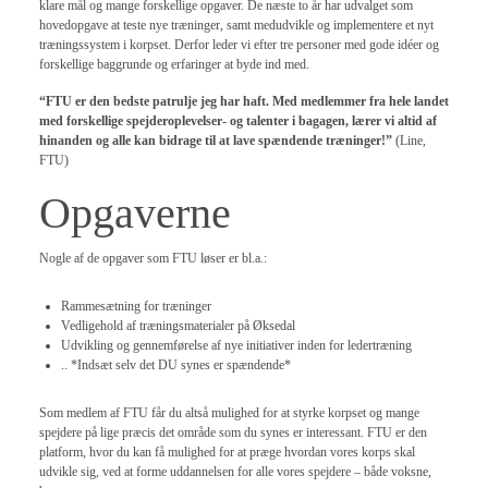
klare mål og mange forskellige opgaver. De næste to år har udvalget som
hovedopgave at teste nye træninger, samt medudvikle og implementere et nyt
træningssystem i korpset. Derfor leder vi efter tre personer med gode idéer og
forskellige baggrunde og erfaringer at byde ind med.
“FTU er den bedste patrulje jeg har haft. Med medlemmer fra hele landet
med forskellige spejderoplevelser- og talenter i bagagen, lærer vi altid af
hinanden og alle kan bidrage til at lave spændende træninger!”
(Line,
FTU)
Opgaverne
Nogle af de opgaver som FTU løser er bl.a.:
Rammesætning for træninger
Vedligehold af træningsmaterialer på Øksedal
Udvikling og gennemførelse af nye initiativer inden for ledertræning
.. *Indsæt selv det DU synes er spændende*
Som medlem af FTU får du altså mulighed for at styrke korpset og mange
spejdere på lige præcis det område som du synes er interessant. FTU er den
platform, hvor du kan få mulighed for at præge hvordan vores korps skal
udvikle sig, ved at forme uddannelsen for alle vores spejdere – både voksne,