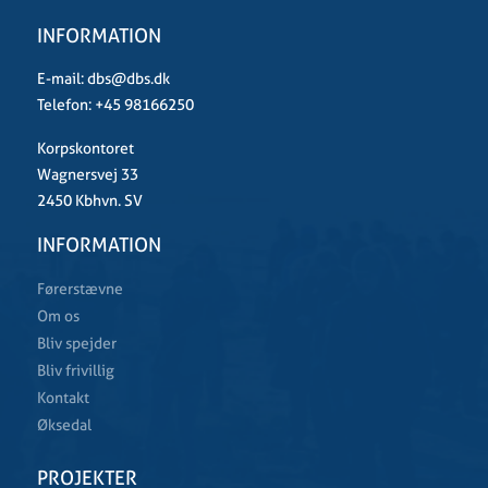
INFORMATION
E-mail:
dbs@dbs.dk
Telefon:
+45 98166250
Korpskontoret
Wagnersvej 33
2450 Kbhvn. SV
INFORMATION
Førerstævne
Om os
Bliv spejder
Bliv frivillig
Kontakt
Øksedal
PROJEKTER