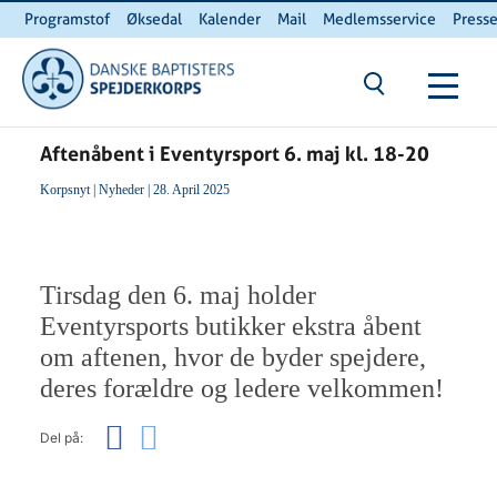
Programstof
Øksedal
Kalender
Mail
Medlemsservice
Press
INTERNnet
Kontakt
Du er her:
Hjem
/ Aftenåbent i Eventyrsport 6. maj kl. 18-20
Aftenåbent i Eventyrsport 6. maj kl. 18-20
Korpsnyt
|
Nyheder
| 28. April 2025
Tirsdag den 6. maj holder
Eventyrsports butikker ekstra åbent
om aftenen, hvor de byder spejdere,
deres forældre og ledere velkommen!
Del på: