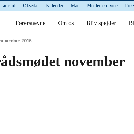
gramstof
Øksedal
Kalender
Mail
Medlemsservice
Pres
Førerstævne
Om os
Bliv spejder
Bl
 november 2015
rådsmødet november