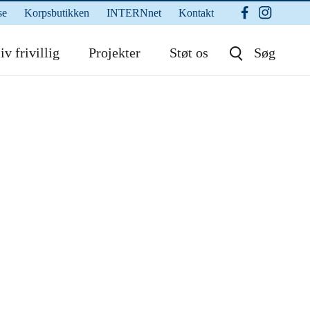
se
Korpsbutikken
INTERNnet
Kontakt
iv frivillig
Projekter
Støt os
Søg