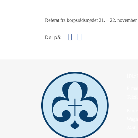
Referat fra korpsrådsmødet 21. – 22. novembe
Del på:
INF
E-mai
Telef
Korps
Wagne
2450