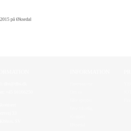
r 2015 på Øksedal
ORMATION
INFORMATION
PR
l:
dbs@dbs.dk
Førerstævne
YE
on:
+45 98166250
Om os
JO
Bliv spejder
Fin
kontoret
Bliv frivillig
rsvej 33
Kontakt
 Kbhvn. SV
Øksedal