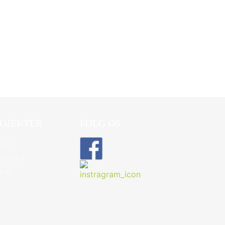
OJEKTER
FØLG OS
GO
TI/JOTA
d os