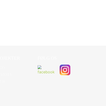
OJEKTER
FØLG OS
GO
TI/JOTA
d os