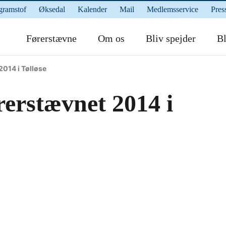
gramstof
Øksedal
Kalender
Mail
Medlemsservice
Pres
Førerstævne
Om os
Bliv spejder
Bl
2014 i Tølløse
rerstævnet 2014 i