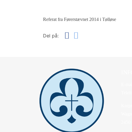
Referat fra Førerstævnet 2014 i Tølløse
Del på:
INF
E-mai
Telef
Korps
Wagne
2450