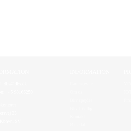
ORMATION
INFORMATION
PR
l:
dbs@dbs.dk
Førerstævne
YE
on:
+45 98166250
Om os
JO
Bliv spejder
Fin
kontoret
Bliv frivillig
rsvej 33
Kontakt
 Kbhvn. SV
Øksedal