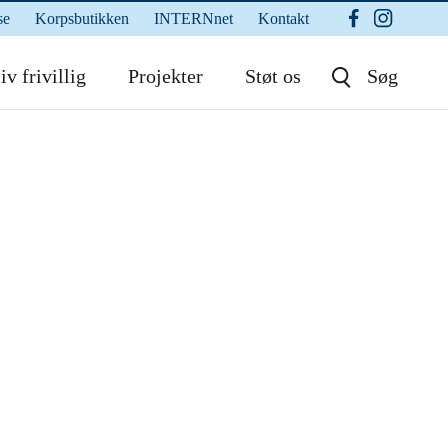
se
Korpsbutikken
INTERNnet
Kontakt
iv frivillig
Projekter
Støt os
Søg