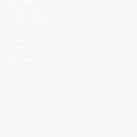
INFORMATION
E-mail:
dbs@dbs.dk
Telefon:
+45 98166250
Korpskontoret
Wagnersvej 33
2450 Kbhvn. SV
INFORMATION
Førerstævne
Om os
Bliv spejder
Bliv frivillig
Kontakt
Øksedal
PROJEKTER