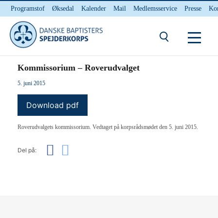
Programstof
Øksedal
Kalender
Mail
Medlemsservice
Presse
Ko
INTERNnet
Kontakt
Du er her:
Hjem
/ Kommissorium – Roverudvalget
Kommissorium – Roverudvalget
5. juni 2015
Download pdf
Roverudvalgets kommissorium. Vedtaget på korpsrådsmødet den 5. juni 2015.
Del på: