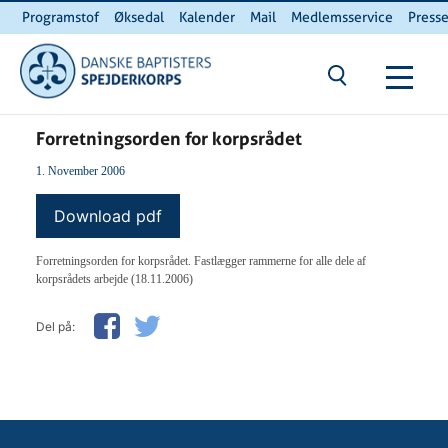
Programstof
Øksedal
Kalender
Mail
Medlemsservice
Press
INTERNnet
Kontakt
Du er her:
Hjem
/ Forretningsorden for korpsrådet
Forretningsorden for korpsrådet
1. November 2006
Download pdf
Forretningsorden for korpsrådet. Fastlægger rammerne for alle dele af
korpsrådets arbejde (18.11.2006)
Del på: