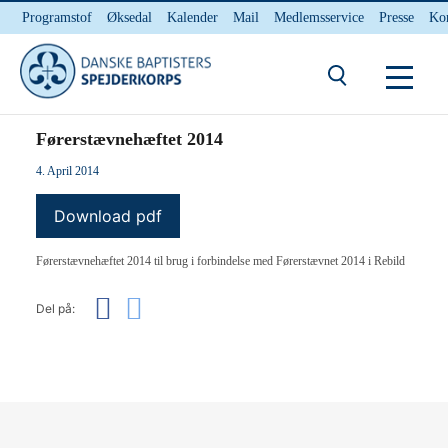
Programstof
Øksedal
Kalender
Mail
Medlemsservice
Presse
Ko
INTERNnet
Kontakt
Du er her:
Hjem
/ Førerstævnehæftet 2014
Førerstævnehæftet 2014
4. April 2014
Download pdf
Førerstævnehæftet 2014 til brug i forbindelse med Førerstævnet 2014 i Rebild
Del på: