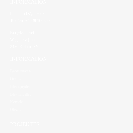
INFORMATION
E-mail:
dbs@dbs.dk
Telefon:
+45 98166250
Korpskontoret
Wagnersvej 33
2450 Kbhvn. SV
INFORMATION
Førerstævne
Om os
Bliv spejder
Bliv frivillig
Kontakt
Øksedal
PROJEKTER