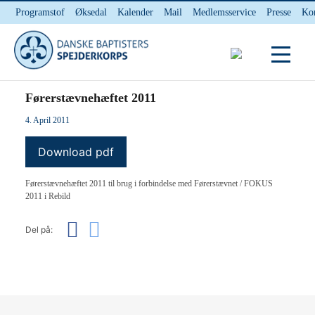
Programstof
Øksedal
Kalender
Mail
Medlemsservice
Presse
Ko
INTERNnet
Kontakt
Du er her:
Hjem
/ Førerstævnehæftet 2011
Førerstævnehæftet 2011
4. April 2011
Download pdf
Førerstævnehæftet 2011 til brug i forbindelse med Førerstævnet / FOKUS
2011 i Rebild
Del på: