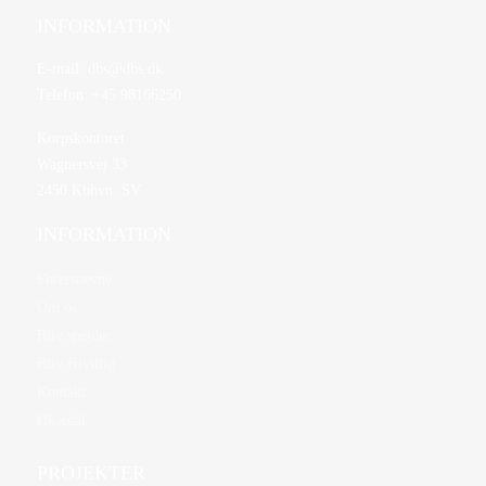
INFORMATION
E-mail:
dbs@dbs.dk
Telefon:
+45 98166250
Korpskontoret
Wagnersvej 33
2450 Kbhvn. SV
INFORMATION
Førerstævne
Om os
Bliv spejder
Bliv frivillig
Kontakt
Øksedal
PROJEKTER