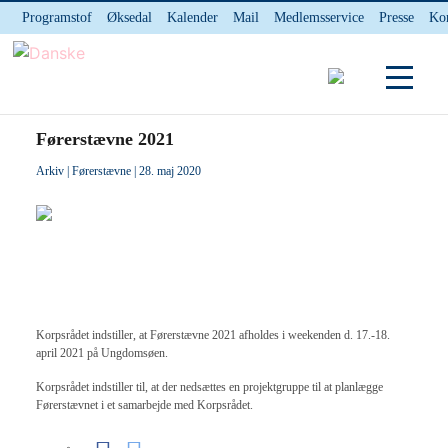
Programstof
Øksedal
Kalender
Mail
Medlemsservice
Presse
Ko
INTERNnet
Kontakt
Du er her:
Hjem
/ Førerstævne 2021
Førerstævne 2021
Arkiv
|
Førerstævne
| 28. maj 2020
Korpsrådet indstiller, at Førerstævne 2021 afholdes i weekenden d. 17.-18.
april 2021 på Ungdomsøen.
Korpsrådet indstiller til, at der nedsættes en projektgruppe til at planlægge
Førerstævnet i et samarbejde med Korpsrådet.