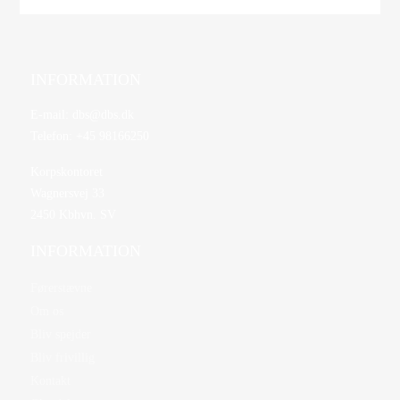
INFORMATION
E-mail:
dbs@dbs.dk
Telefon:
+45 98166250
Korpskontoret
Wagnersvej 33
2450 Kbhvn. SV
INFORMATION
Førerstævne
Om os
Bliv spejder
Bliv frivillig
Kontakt