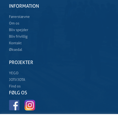
INFORMATION
Førerstævne
Om os
Bliv spejder
Bliv frivillig
Kontakt
Øksedal
PROJEKTER
YEGO
JOTI/JOTA
Find os
FØLG OS