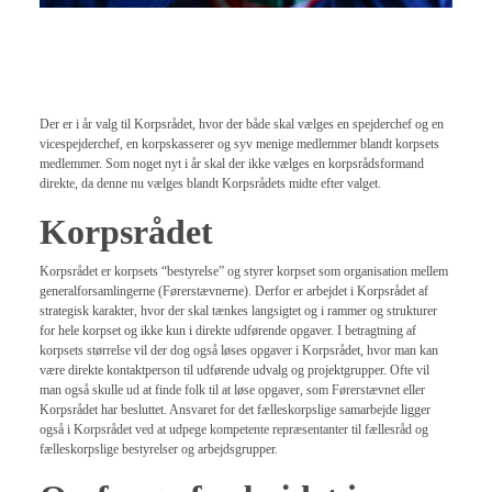
Der er i år valg til Korpsrådet, hvor der både skal vælges en spejderchef og en
vicespejderchef, en korpskasserer og syv menige medlemmer blandt korpsets
medlemmer. Som noget nyt i år skal der ikke vælges en korpsrådsformand
direkte, da denne nu vælges blandt Korpsrådets midte efter valget.
Korpsrådet
Korpsrådet er korpsets “bestyrelse” og styrer korpset som organisation mellem
generalforsamlingerne (Førerstævnerne). Derfor er arbejdet i Korpsrådet af
strategisk karakter, hvor der skal tænkes langsigtet og i rammer og strukturer
for hele korpset og ikke kun i direkte udførende opgaver. I betragtning af
korpsets størrelse vil der dog også løses opgaver i Korpsrådet, hvor man kan
være direkte kontaktperson til udførende udvalg og projektgrupper. Ofte vil
man også skulle ud at finde folk til at løse opgaver, som Førerstævnet eller
Korpsrådet har besluttet. Ansvaret for det fælleskorpslige samarbejde ligger
også i Korpsrådet ved at udpege kompetente repræsentanter til fællesråd og
fælleskorpslige bestyrelser og arbejdsgrupper.