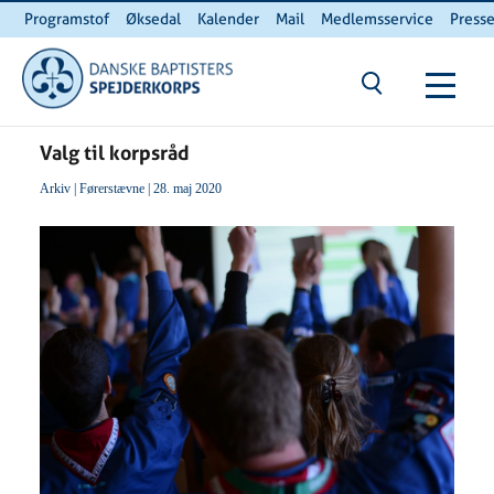
Programstof
Øksedal
Kalender
Mail
Medlemsservice
Press
INTERNnet
Kontakt
Du er her:
Hjem
/ Valg til korpsråd
Valg til korpsråd
Arkiv
|
Førerstævne
| 28. maj 2020