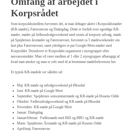
Omfang af arbejdet i
Korpsrådet
Som korpsrådsmedlem forventes det, at man deltager aktivt i Korpsrådsmøder
(KR-møder), Førerstævne og Dialogdag. Dette er fordelt over egentlige KR-
møder, møder på fællesudvalgsweekend med resten af korpsets udvalg, møde
på Spejdernes årsmøder og Førerstævnet, forventet ca 5 mødeweekender om
året plus Førerstævnet, samt yderligere et par Google-Meet-møder med
Korpsrådet. Derudover er Korpsrådet organiseret i styregrupper efter
ansvarsområder. Man vil være medlem af 1 eller 2 styregrupper afhængigt af
hvad man ønsker og man er selv med til at bestemme mødefrekvensen her.
Et typisk KR-mødeår ser således ud:
Maj: KR-møde og udvalgsweekend på Øksedal
Juni: KR-møde på Google Meet
September: Spejdernes sensommermøde og KR-møde på Houens Odde
Oktober: Fællesudvalgsweekend og KR-møde på Øksedal
November: KR-møde på Google Meet
Januar: Dialogdag
Januar/februar: Fællesmøde med BiD og BBU og KR-møde
Marts: Spejdernes Årsmøde og KR-møde på Houens Odde
April/maj: Førerstævne