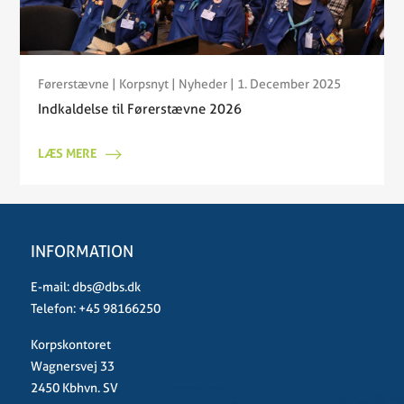
Førerstævne
|
Korpsnyt
|
Nyheder
| 1. December 2025
Indkaldelse til Førerstævne 2026
LÆS MERE
INFORMATION
E-mail:
dbs@dbs.dk
Telefon:
+45 98166250
Korpskontoret
Wagnersvej 33
2450 Kbhvn. SV