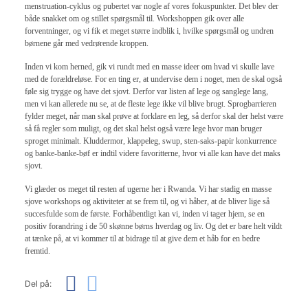
menstruation-cyklus og pubertet var nogle af vores fokuspunkter. Det blev der
både snakket om og stillet spørgsmål til. Workshoppen gik over alle
forventninger, og vi fik et meget større indblik i, hvilke spørgsmål og undren
børnene går med vedrørende kroppen.
Inden vi kom herned, gik vi rundt med en masse ideer om hvad vi skulle lave
med de forældreløse. For en ting er, at undervise dem i noget, men de skal også
føle sig trygge og have det sjovt. Derfor var listen af lege og sanglege lang,
men vi kan allerede nu se, at de fleste lege ikke vil blive brugt. Sprogbarrieren
fylder meget, når man skal prøve at forklare en leg, så derfor skal der helst være
så få regler som muligt, og det skal helst også være lege hvor man bruger
sproget minimalt. Kluddermor, klappeleg, swup, sten-saks-papir konkurrence
og banke-banke-bøf er indtil videre favoritterne, hvor vi alle kan have det maks
sjovt.
Vi glæder os meget til resten af ugerne her i Rwanda. Vi har stadig en masse
sjove workshops og aktiviteter at se frem til, og vi håber, at de bliver lige så
succesfulde som de første. Forhåbentligt kan vi, inden vi tager hjem, se en
positiv forandring i de 50 skønne børns hverdag og liv. Og det er bare helt vildt
at tænke på, at vi kommer til at bidrage til at give dem et håb for en bedre
fremtid.
Del på: