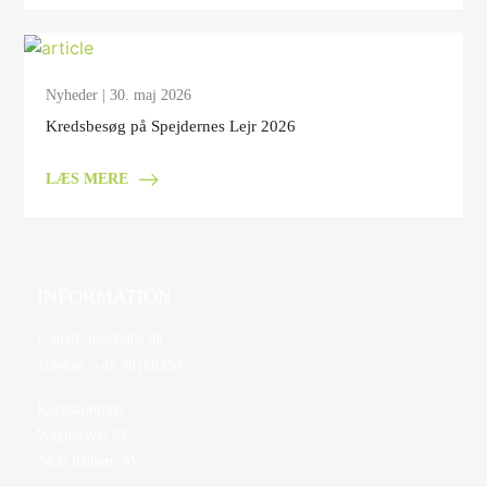
Nyheder
| 30. maj 2026
Kredsbesøg på Spejdernes Lejr 2026
LÆS MERE
INFORMATION
E-mail:
dbs@dbs.dk
Telefon:
+45 98166250
Korpskontoret
Wagnersvej 33
2450 Kbhvn. SV