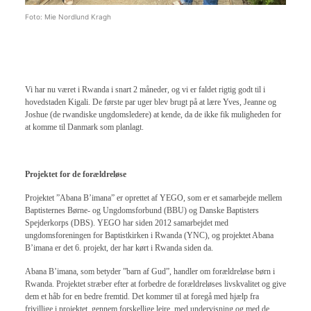
Foto: Mie Nordlund Kragh
Vi har nu været i Rwanda i snart 2 måneder, og vi er faldet rigtig godt til i
hovedstaden Kigali. De første par uger blev brugt på at lære Yves, Jeanne og
Joshue (de rwandiske ungdomsledere) at kende, da de ikke fik muligheden for
at komme til Danmark som planlagt.
Projektet for de forældreløse
Projektet ”Abana B’imana” er oprettet af YEGO, som er et samarbejde mellem
Baptisternes Børne- og Ungdomsforbund (BBU) og Danske Baptisters
Spejderkorps (DBS). YEGO har siden 2012 samarbejdet med
ungdomsforeningen for Baptistkirken i Rwanda (YNC), og projektet Abana
B’imana er det 6. projekt, der har kørt i Rwanda siden da.
Abana B’imana, som betyder ”barn af Gud”, handler om forældreløse børn i
Rwanda. Projektet stræber efter at forbedre de forældreløses livskvalitet og give
dem et håb for en bedre fremtid. Det kommer til at foregå med hjælp fra
frivillige i projektet, gennem forskellige lejre, med undervisning og med de