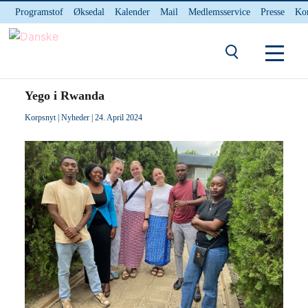
Programstof
Øksedal
Kalender
Mail
Medlemsservice
Presse
Ko
INTERNnet
Kontakt
Du er her:
Hjem
/ Yego i Rwanda
Yego i Rwanda
Korpsnyt
|
Nyheder
| 24. April 2024