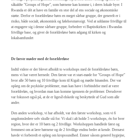
såkaldte ”Groups of Hope”, som børnene kan komme i, i deres lokale byer. I
Rwanda er dét at have en familie en stor del af ens sociale og økonomiske
støtte. Derfor er forældreløse børn en meget sårbar gruppe, der generelt er i
risiko, både socialt, økonomisk og følelsesmæssigt. Ved at uddanne frivillige til
at engagere sig i denne sårbare gruppe, forbedrer vi Baptistkirken i Rwandas
frivillige base, og giver de forældreløse børn adgang til kirken og
lokalsamfundet
De første møder med de forældreløse
Indtil videre er der blevet afholdt to workshops med de forældreløse børn,
mens vi har været hernede. Den første var et start-møde for ”Groups of Hope”
hvor alle 50 børn og 10 frivillige kom til Kigali og mødte hinanden. Der var
oplæg om de psykiske problemer, man kan have i forbindelse med at være
forældreløs, og hvordan man kan komme igennem de problemer. Derudover
var fokusset også på, at de er ligeså̊ elskede og beskyttede af Gud som alle
andre.
Den anden workshop, vi har afholdt, var den første workshop, som vi 6
ungdomsledere selv skulle stå for. Vi skal i alt holde 5 workshops, én for hver
region, hvor der er 10 børn og 2 frivillige. Workshoppen handlede først og
fremmest om at lære børnene og de 2 frivillige endnu bedre at kende. Dernæst
havde vi forberedt et oplæg om kropssundhed. Emner såsom generel hygiejne,