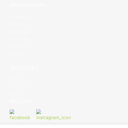
INFORMATION
Førerstævne
Om os
Bliv spejder
Bliv frivillig
Kontakt
Øksedal
PROJEKTER
YEGO
JOTI/JOTA
Find os
FØLG OS