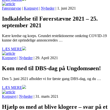
Førerstævne
|
Korpsnyt
|
Nyheder
| 1. juni 2021
Indkaldelse til Førerstævne 2021 – 25.
september 2021
Kære kredse og korps. Grundet restriktionerne omkring COVID-19
kunne det oprindelige annonceredes …
LÆS MERE
Korpsnyt
|
Nyheder
| 29. April 2021
Kom med til DBS-dag på Ungdomsøen!
Den 5. juni 2021 afholder vi for første gang DBS-dag, og du …
LÆS MERE
Korpsnyt
|
Nyheder
| 31. marts 2021
Hjælp os med at blive klogere – svar på et