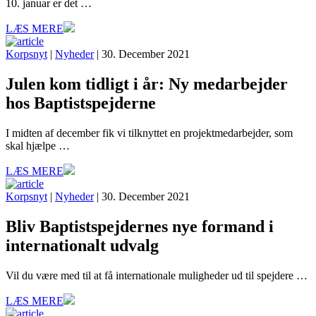
10. januar er det …
LÆS MERE
Korpsnyt
|
Nyheder
| 30. December 2021
Julen kom tidligt i år: Ny medarbejder
hos Baptistspejderne
I midten af december fik vi tilknyttet en projektmedarbejder, som
skal hjælpe …
LÆS MERE
Korpsnyt
|
Nyheder
| 30. December 2021
Bliv Baptistspejdernes nye formand i
internationalt udvalg
Vil du være med til at få internationale muligheder ud til spejdere …
LÆS MERE