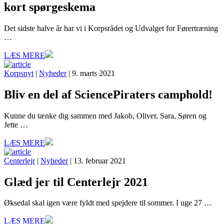
kort spørgeskema
Det sidste halve år har vi i Korpsrådet og Udvalget for Førertræning
…
LÆS MERE
Korpsnyt
|
Nyheder
| 9. marts 2021
Bliv en del af SciencePiraters camphold!
Kunne du tænke dig sammen med Jakob, Oliver, Sara, Søren og
Jette …
LÆS MERE
Centerlejr
|
Nyheder
| 13. februar 2021
Glæd jer til Centerlejr 2021
Øksedal skal igen være fyldt med spejdere til sommer. I uge 27 …
LÆS MERE