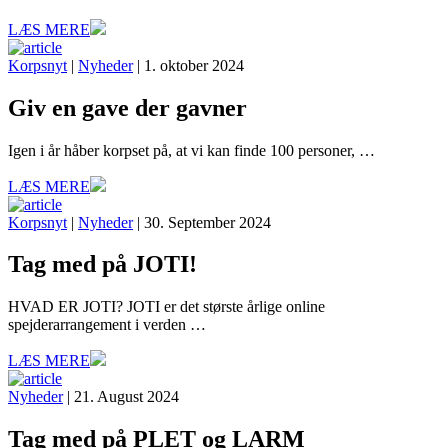
LÆS MERE
Korpsnyt
|
Nyheder
| 1. oktober 2024
Giv en gave der gavner
Igen i år håber korpset på, at vi kan finde 100 personer, …
LÆS MERE
Korpsnyt
|
Nyheder
| 30. September 2024
Tag med på JOTI!
HVAD ER JOTI? JOTI er det største årlige online
spejderarrangement i verden …
LÆS MERE
Nyheder
| 21. August 2024
Tag med på PLET og LARM