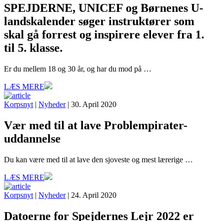
SPEJDERNE, UNICEF og Børnenes U-
landskalender søger instruktører som
skal gå forrest og inspirere elever fra 1.
til 5. klasse.
Er du mellem 18 og 30 år, og har du mod på …
LÆS MERE
Korpsnyt
|
Nyheder
| 30. April 2020
Vær med til at lave Problempirater-
uddannelse
Du kan være med til at lave den sjoveste og mest lærerige …
LÆS MERE
Korpsnyt
|
Nyheder
| 24. April 2020
Datoerne for Spejdernes Lejr 2022 er