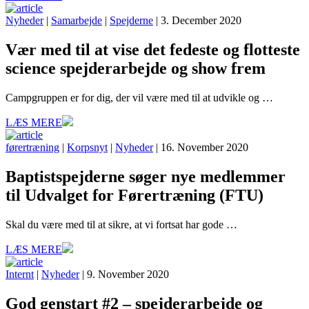
Nyheder
|
Samarbejde
|
Spejderne
| 3. December 2020
Vær med til at vise det fedeste og flotteste
science spejderarbejde og show frem
Campgruppen er for dig, der vil være med til at udvikle og …
LÆS MERE
førertræning
|
Korpsnyt
|
Nyheder
| 16. November 2020
Baptistspejderne søger nye medlemmer
til Udvalget for Førertræning (FTU)
Skal du være med til at sikre, at vi fortsat har gode …
LÆS MERE
Internt
|
Nyheder
| 9. November 2020
God genstart #2 – spejderarbejde og