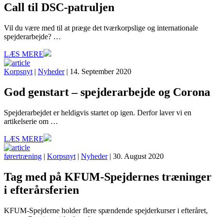
Call til DSC-patruljen
Vil du være med til at præge det tværkorpslige og internationale
spejderarbejde? …
LÆS MERE
Korpsnyt
|
Nyheder
| 14. September 2020
God genstart – spejderarbejde og Corona
Spejderarbejdet er heldigvis startet op igen. Derfor laver vi en
artikelserie om …
LÆS MERE
førertræning
|
Korpsnyt
|
Nyheder
| 30. August 2020
Tag med på KFUM-Spejdernes træninger
i efterårsferien
KFUM-Spejderne holder flere spændende spejderkurser i efteråret,