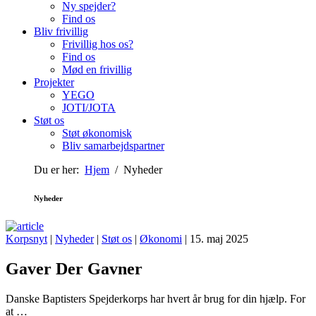
Ny spejder?
Find os
Bliv frivillig
Frivillig hos os?
Find os
Mød en frivillig
Projekter
YEGO
JOTI/JOTA
Støt os
Støt økonomisk
Bliv samarbejdspartner
Du er her:
Hjem
/ Nyheder
Nyheder
Korpsnyt
|
Nyheder
|
Støt os
|
Økonomi
| 15. maj 2025
Gaver Der Gavner
Danske Baptisters Spejderkorps har hvert år brug for din hjælp. For
at …