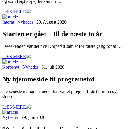
og som Baptistspejder kan du …
LÆS MERE
Internt
|
Nyheder
| 20. August 2020
Starten er gået – til de næste to år
I weekenden var det nye Korpsråd samlet for første gang for at …
LÆS MERE
Korpsnyt
|
Nyheder
| 31. juli 2020
Ny hjemmeside til programstof
De seneste mange måneder har været præget af først corona og
siden …
LÆS MERE
Nyheder
| 29. juni 2020