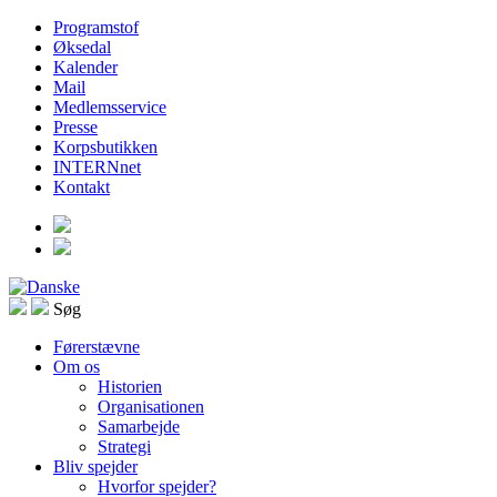
Programstof
Øksedal
Kalender
Mail
Medlemsservice
Presse
Korpsbutikken
INTERNnet
Kontakt
Søg
Førerstævne
Om os
Historien
Organisationen
Samarbejde
Strategi
Bliv spejder
Hvorfor spejder?