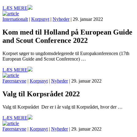
LÆS MERE
Internationalt
|
Korpsnyt
|
Nyheder
| 29. januar 2022
Kom med til Holland på European Guide
and Scout Conference 2022
Korpset søger to ungdomsdelegerede til Europakonferencen (17th
European Guide and Scout Conference) …
LÆS MERE
Førerstævne
|
Korpsnyt
|
Nyheder
| 29. januar 2022
Valg til Korpsrådet 2022
Valg til Korpsrådet Der er i år valg til Korpsrådet, hvor der …
LÆS MERE
Førerstævne
|
Korpsnyt
|
Nyheder
| 29. januar 2022