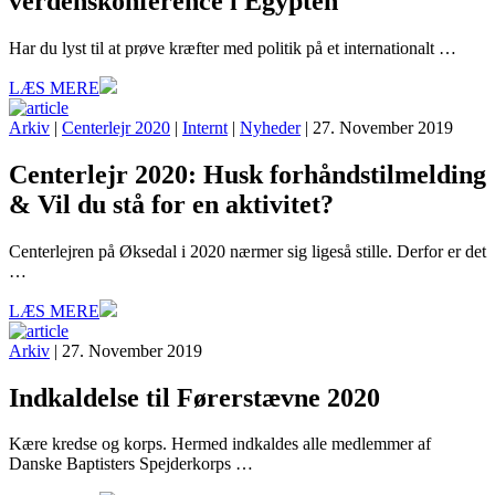
verdenskonference i Egypten
Har du lyst til at prøve kræfter med politik på et internationalt …
LÆS MERE
Arkiv
|
Centerlejr 2020
|
Internt
|
Nyheder
| 27. November 2019
Centerlejr 2020: Husk forhåndstilmelding
& Vil du stå for en aktivitet?
Centerlejren på Øksedal i 2020 nærmer sig ligeså stille. Derfor er det
…
LÆS MERE
Arkiv
| 27. November 2019
Indkaldelse til Førerstævne 2020
Kære kredse og korps. Hermed indkaldes alle medlemmer af
Danske Baptisters Spejderkorps …