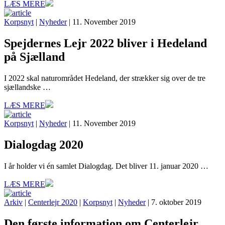
LÆS MERE
Korpsnyt
|
Nyheder
| 11. November 2019
Spejdernes Lejr 2022 bliver i Hedeland
på Sjælland
I 2022 skal naturområdet Hedeland, der strækker sig over de tre
sjællandske …
LÆS MERE
Korpsnyt
|
Nyheder
| 11. November 2019
Dialogdag 2020
I år holder vi én samlet Dialogdag. Det bliver 11. januar 2020 …
LÆS MERE
Arkiv
|
Centerlejr 2020
|
Korpsnyt
|
Nyheder
| 7. oktober 2019
Den første information om Centerlejr