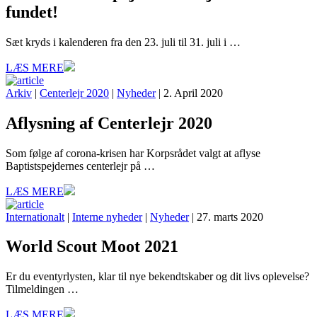
fundet!
Sæt kryds i kalenderen fra den 23. juli til 31. juli i …
LÆS MERE
Arkiv
|
Centerlejr 2020
|
Nyheder
| 2. April 2020
Aflysning af Centerlejr 2020
Som følge af corona-krisen har Korpsrådet valgt at aflyse
Baptistspejdernes centerlejr på …
LÆS MERE
Internationalt
|
Interne nyheder
|
Nyheder
| 27. marts 2020
World Scout Moot 2021
Er du eventyrlysten, klar til nye bekendtskaber og dit livs oplevelse?
Tilmeldingen …
LÆS MERE