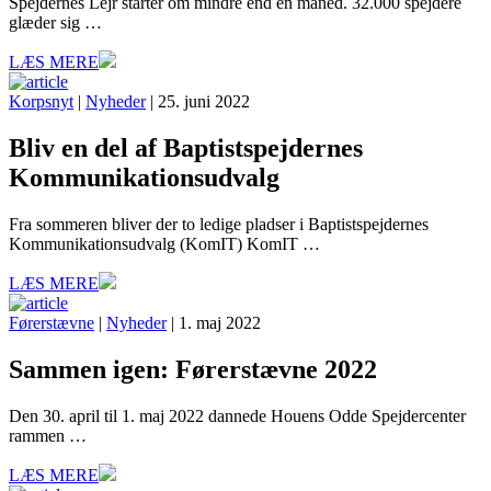
Spejdernes Lejr starter om mindre end én måned. 32.000 spejdere
glæder sig …
LÆS MERE
Korpsnyt
|
Nyheder
| 25. juni 2022
Bliv en del af Baptistspejdernes
Kommunikationsudvalg
Fra sommeren bliver der to ledige pladser i Baptistspejdernes
Kommunikationsudvalg (KomIT) KomIT …
LÆS MERE
Førerstævne
|
Nyheder
| 1. maj 2022
Sammen igen: Førerstævne 2022
Den 30. april til 1. maj 2022 dannede Houens Odde Spejdercenter
rammen …
LÆS MERE