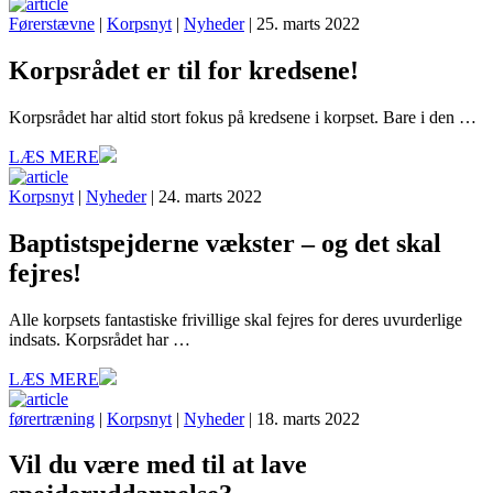
Førerstævne
|
Korpsnyt
|
Nyheder
| 25. marts 2022
Korpsrådet er til for kredsene!
Korpsrådet har altid stort fokus på kredsene i korpset. Bare i den …
LÆS MERE
Korpsnyt
|
Nyheder
| 24. marts 2022
Baptistspejderne vækster – og det skal
fejres!
Alle korpsets fantastiske frivillige skal fejres for deres uvurderlige
indsats. Korpsrådet har …
LÆS MERE
førertræning
|
Korpsnyt
|
Nyheder
| 18. marts 2022
Vil du være med til at lave