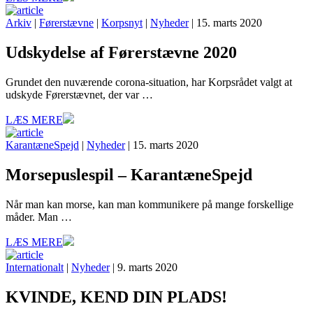
Arkiv
|
Førerstævne
|
Korpsnyt
|
Nyheder
| 15. marts 2020
Udskydelse af Førerstævne 2020
Grundet den nuværende corona-situation, har Korpsrådet valgt at
udskyde Førerstævnet, der var …
LÆS MERE
KarantæneSpejd
|
Nyheder
| 15. marts 2020
Morsepuslespil – KarantæneSpejd
Når man kan morse, kan man kommunikere på mange forskellige
måder. Man …
LÆS MERE
Internationalt
|
Nyheder
| 9. marts 2020
KVINDE, KEND DIN PLADS!